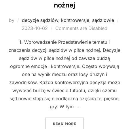
nożnej
by
decyzje sędziów
,
kontrowersje
,
sędziowie
Posted
2023-10-02
Comments are Disabled
on
1. Wprowadzenie Przedstawienie tematu i
znaczenia decyzji sędziów w piłce nożnej. Decyzje
sędziów w piłce nożnej od zawsze budzą
ogromne emocje i kontrowersje. Często wpływają
one na wynik meczu oraz losy drużyn i
zawodników. Każda kontrowersyjna decyzja może
wywołać burzę w świecie futbolu, dzięki czemu
sędziowie stają się nieodłączną częścią tej pięknej
gry. W tym …
"NAJBARDZIEJ KONTROWER
READ MORE