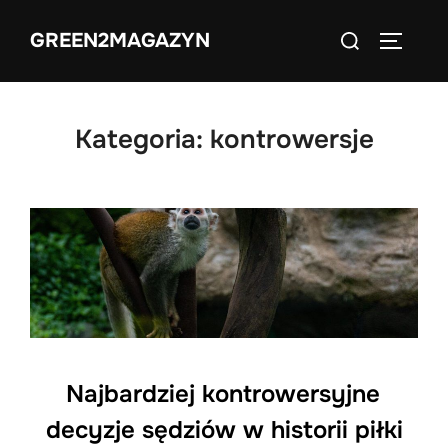
Skip
Search
GREEN2MAGAZYN
to
TOGGLE
for:
content
Kategoria:
kontrowersje
Najbardziej kontrowersyjne
decyzje sędziów w historii piłki