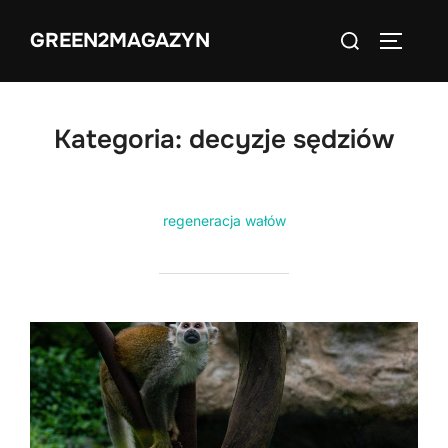
Skip
Search
GREEN2MAGAZYN
to
TOGGLE
for:
content
Kategoria:
decyzje sędziów
regeneracja wałów