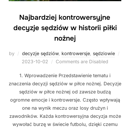
Najbardziej kontrowersyjne
decyzje sędziów w historii piłki
nożnej
by
decyzje sędziów
,
kontrowersje
,
sędziowie
Posted
2023-10-02
Comments are Disabled
on
1. Wprowadzenie Przedstawienie tematu i
znaczenia decyzji sędziów w piłce nożnej. Decyzje
sędziów w piłce nożnej od zawsze budzą
ogromne emocje i kontrowersje. Często wpływają
one na wynik meczu oraz losy drużyn i
zawodników. Każda kontrowersyjna decyzja może
wywołać burzę w świecie futbolu, dzięki czemu