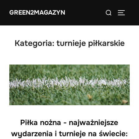
Skip
Search
GREEN2MAGAZYN
to
TOGGLE
for:
content
Kategoria:
turnieje piłkarskie
Piłka nożna - najważniejsze
wydarzenia i turnieje na świecie: