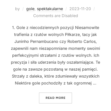
Posted
by
gole
,
spektakularne
2023-11-20
on
Comments are Disabled
1. Gole z niecodziennych pozycji Niesamowite
trafienia z rzutów wolnych Piłkarze, tacy jak
Juninho Pernambucano czy Roberto Carlos,
zapewnili nam niezapomniane momenty swoimi
perfekcyjnymi strzałami z rzutów wolnych. Ich
precyzja i siła uderzenia były oszałamiające. Te
gole na zawsze pozostaną w naszej pamięci.
Strzały z daleka, które zdumiewały wszystkich
Niektóre gole pochodziły z tak ogromnej …
"NAJBARDZIEJ SPEKTAKULA
READ MORE