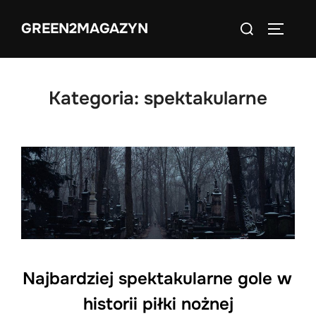
Skip
Search
GREEN2MAGAZYN
to
TOGGLE
for:
content
Kategoria:
spektakularne
Najbardziej spektakularne gole w
historii piłki nożnej