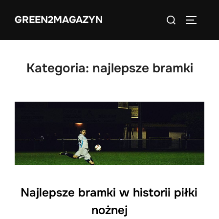
Skip
Search
GREEN2MAGAZYN
to
TOGGLE
for:
content
Kategoria:
najlepsze bramki
Najlepsze bramki w historii piłki
nożnej