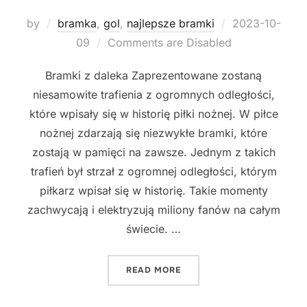
Posted
by
bramka
,
gol
,
najlepsze bramki
2023-10-
on
09
Comments are Disabled
Bramki z daleka Zaprezentowane zostaną
niesamowite trafienia z ogromnych odległości,
które wpisały się w historię piłki nożnej. W piłce
nożnej zdarzają się niezwykłe bramki, które
zostają w pamięci na zawsze. Jednym z takich
trafień był strzał z ogromnej odległości, którym
piłkarz wpisał się w historię. Takie momenty
zachwycają i elektryzują miliony fanów na całym
świecie. …
"NAJLEPSZE BRAMKI W HIS
READ MORE