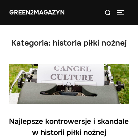
Skip
Search
GREEN2MAGAZYN
to
TOGGLE
for:
content
Kategoria:
historia piłki nożnej
Najlepsze kontrowersje i skandale
w historii piłki nożnej