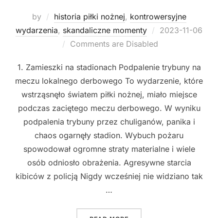
by
historia piłki nożnej
,
kontrowersyjne
Posted
wydarzenia
,
skandaliczne momenty
2023-11-06
on
Comments are Disabled
1. Zamieszki na stadionach Podpalenie trybuny na
meczu lokalnego derbowego To wydarzenie, które
wstrząsnęło światem piłki nożnej, miało miejsce
podczas zaciętego meczu derbowego. W wyniku
podpalenia trybuny przez chuliganów, panika i
chaos ogarnęły stadion. Wybuch pożaru
spowodował ogromne straty materialne i wiele
osób odniosło obrażenia. Agresywne starcia
kibiców z policją Nigdy wcześniej nie widziano tak
…