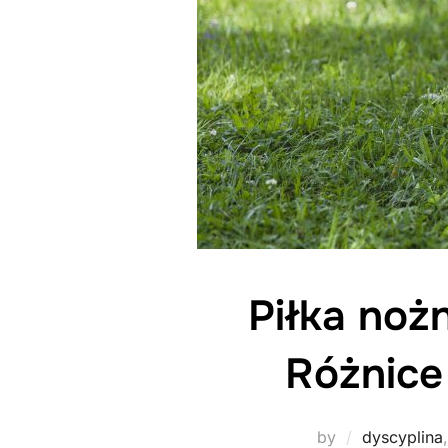
Piłka noż
Różnice
by
dyscyplina