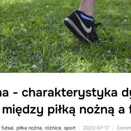
na - charakterystyka d
 między piłką nożną a 
Posted
,
futsal
,
piłka nożna
,
różnice
,
sport
2023-07-17
Comme