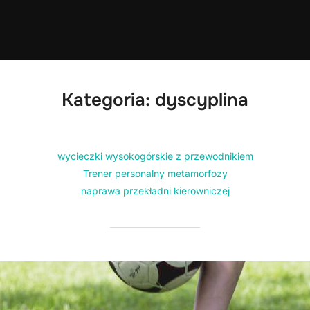
Kategoria:
dyscyplina
wycieczki wysokogórskie z przewodnikiem
Trener personalny metamorfozy
naprawa przekładni kierowniczej