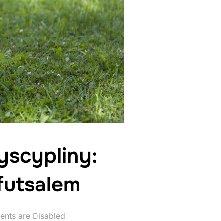
yscypliny:
futsalem
nts are Disabled