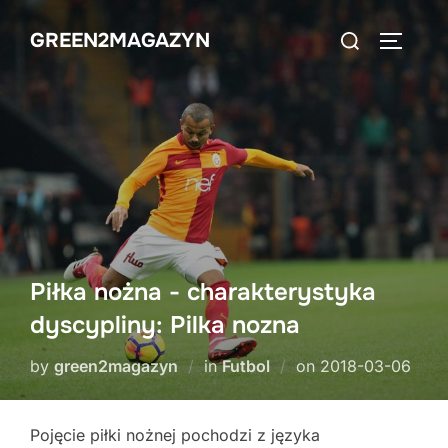
Skip
Search
GREEN2MAGAZYN
to
TOGGLE
for:
content
Piłka nożna - charakterystyka
dyscypliny: Pilka nozna
Posted
by
green2magazyn
in
Futbol
on
2018-03-06
on
Pojęcie piłki nożnej pochodzi z języka