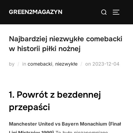
Skip
Search
GREEN2MAGAZYN
to
TOGGLE
for:
content
Najbardziej niezwykłe comebacki
w historii piłki nożnej
Posted
by
in
comebacki
,
niezwykłe
on
2023-12-04
on
1. Powrót z bezdennej
przepaści
Manchester United vs Bayern Monachium (Finał
Ligi Mistrzów 1999)
To było niezapomniane